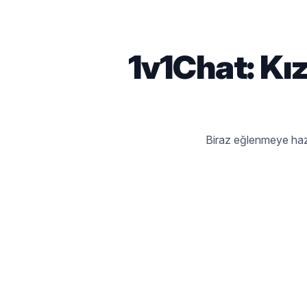
1v1Chat: Kı
Biraz eğlenmeye hazır