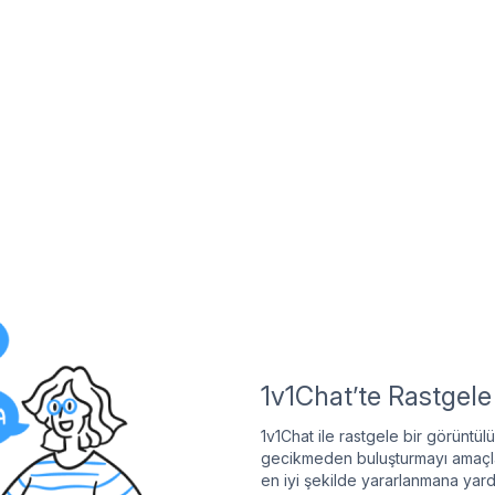
1v1Chat’te Rastgel
1v1Chat ile rastgele bir görüntül
gecikmeden buluşturmayı amaçla
en iyi şekilde yararlanmana yardı